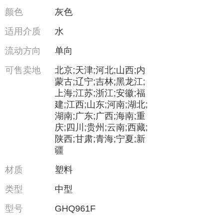
颜色
灰色
适用介质
水
流动方向
单向
可售卖地
北京;天津;河北;山西;内
蒙古;辽宁;吉林;黑龙江;
上海;江苏;浙江;安徽;福
建;江西;山东;河南;湖北;
湖南;广东;广西;海南;重
庆;四川;贵州;云南;西藏;
陕西;甘肃;青海;宁夏;新
疆
材质
塑料
类型
中型
型号
GHQ961F