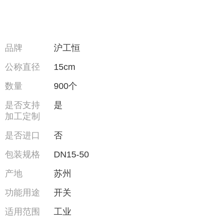
品牌
沪工恒
公称直径
15cm
数量
900个
是否支持
是
加工定制
是否进口
否
包装规格
DN15-50
产地
苏州
功能用途
开关
适用范围
工业