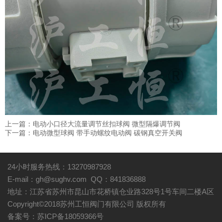
上一篇：
电动小口径大流量调节丝扣球阀 微型隔爆调节阀
下一篇：
电动微型球阀 带手动螺纹电动阀 碳钢真空开关阀
24小时服务热线：13270987928
E-mail：gh@sughv.com QQ：841836888
地址：江苏省苏州市昆山市花桥镇仓业路328号1号车间二楼A区
Copyright©2018苏州工恒阀门有限公司 版权所有
备案号：苏ICP备18059366号