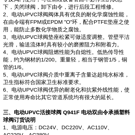
下，关闭球阀，卸下由令，进行后段工程维修。
2、电动UPVC球阀阀体具有优良的耐化学腐蚀性能，
在由令端有FPM或EPDM "O"环，配合PTFE垫座之使
用，能防止多数化学物质之腐蚀。
3、电动UPVC球阀垫座松紧可做适度调整。管壁平洁
光滑，输送流体时具有较小的磨擦阻力和附着力。
4、电动UPVC球阀阻燃性能为自熄性。低热传导性
能，约为钢材的1/200。重量轻，相当于钢管1/5，铜
管的1/6。
5、电动UPVC球阀介质中重离子含量达超纯水标准，
卫生指标符合国家卫生标准要求。
6、电动UPVC球阀优异的耐老化和抗紫外线性能，使
正常使用寿命比其它管道系统均有很大的延长。
三、电动UPVC活接球阀 Q941F 电动双由令承插塑料
球阀订货说明
1、电源电压：DC24V、DC220V、AC110V、