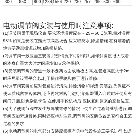
300
850
900
1234
1554
220
230
257
265
500
660
电动调节阀安装与使用时注意事项:
(1)调节阀属于现场仪表,要求环境温度应在－25～60℃范围,相对湿度
95%.如果是安装在露天或高温场合,应采取防水,降温措施.在有震源的
地方要远离振源或增加防振措施.
(2)调节阀一般应垂直安装,特殊情况下可以倾斜,如倾斜角度很大或者
阀本身自重太大时对阀应增加支承件保护.
(3)安装调节阀的管道一般不要离地面或地板太高,在管道高度大于2m
时应尽量设置平台,以利于操作手轮和便于进行维修.
(4)调节阀安装前应对管路进行清洗,排除污物和焊渣.安装后,为保证不
使杂质残留在阀体内,还应再次对阀门进行清洗,即通入介质时应使所有
阀门开启,以免杂质卡住.在使用手轮机构后,应恢复到原来的空档位置.
(5)为了使调节阀在发生故障或维修的情况下使生产过程能继续进行,调
节阀应加旁通管路.同时还应特别注意,调节阀的安装位置是否符合工艺
过程的要求.
(6)电动调节阀的电气部分安装应根据有关电气设备施工要求进行.如是