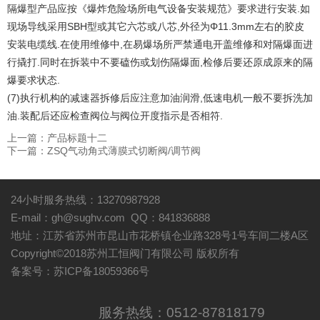
隔爆型产品应按《爆炸危险场所电气设备安装规范》要求进行安装.如
现场导线采用SBH型或其它六芯或八芯,外径为Φ11.3mm左右的胶皮
安装电缆线.在使用维修中,在易爆场所严禁通电开盖维修和对隔爆面进
行撬打.同时在拆装中不要磕伤或划伤隔爆面,检修后要还原成原来的隔
爆要求状态.
(7)执行机构的减速器拆修后应注意加油润滑,低速电机一般不要拆洗加
油.装配后还应检查阀位与阀位开度指示是否相符.
上一篇：
产品标题十二
下一篇：
ZSQ气动角式薄膜式切断阀/调节阀
24小时服务热线：13270987928
E-mail：gh@sughv.com QQ：841836888
地址：江苏省苏州市昆山市花桥镇仓业路328号1号车间二楼A区
Copyright©2018苏州工恒阀门有限公司 版权所有
备案号：苏ICP备18059366号
服务热线：0512-87818179