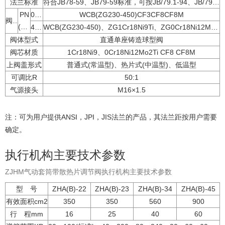
法兰标准
符合JB78-59、JB79-59标准，可按JB/79.1-94、JB/79.2-94、ANSI、JIS、DIN等标准订货生产
PN
0.6,1.6
WCB(ZG230-450)CF3CF8CF8M
阀体材质
(MPa)
4.0,6.4
WCB(ZG230-450)、ZG1Cr18Ni9Ti、ZG0Cr18Ni12Mo2TiCF8CF8M
阀体型式
直通单座铸造球型阀
阀芯材质
1Cr18Ni9、0Cr18Ni12Mo2Ti CF8 CF8M
上阀盖形式
普通式(常温型)、热片式(中温型)、低温型
可调比R
50:1
气源接头
M16×1.5
注：可为用户提供ANSI，JPI，JIS法兰的产品，其法兰距按用户需要
确定。
执行机构主要技术参数
ZJHM气动套筒带散热片调节阀执行机构主要技术参数
型 号
ZHA(B)-22
ZHA(B)-23
ZHA(B)-34
ZHA(B)-45
有效面积cm2
350
350
560
900
行 程mm
16
25
40
60