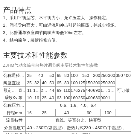
产品特点
1、采用平衡型芯、不平衡力小，允许压差大，操作稳定。
2、阀芯导向面大，可由涡流和冲击引起的振荡，并减少损坏。
3、比普通单双座调节阀噪声降低10bd左右。
4、结构简单，装拆维修方便。
主要技术和性能参数
ZJHM气动套筒带散热片调节阀主要技术和性能参数
公称通径mm
25
40
50
65
80
100
150
200
250
300
350
400
阀座直径mm
25
32
40
50
65
80
100
125
150
200
250
300
额定流量
直线
11
17.6
27.5
44
69
110
176
275
440
690
1000
1600
可订做
系数Kv
等百分比
10
16
25
40
63
100
160
250
400
630
900
1440
公称压力MPa
0.6、1.6、4.0、6.4
行程mm
16
25
40
60
100
流量特性
直线、等百分比、快开型
介质温度℃
-40～230℃(常温型)，散热片式230～450℃(中温型)，特殊订货-100～600℃