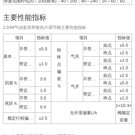
弹簧范围KPa
20～100(标准)；40～200；80～240；20～60；60～100
主要性能指标
ZJHM气动套筒带散热片调节阀主要性能指标
项目
指标值
项目
指标值
始点
±5.0
不带定位器
±5.0
不带定位器
始
终点
±2.5
基本误差％
气关
终
始点
±1.0
带定位器
±1.0
带定位器
点
终点
±1.0
偏
始点
±2.5
差
不带定位器
3.0
不带定位器
回差％
终点
±5.0
％
气开
带定位器
1.0
始点
±1.0
带定位器
不带定位器
3.0
终点
±1.0
死区％
1×10-3×
带定位器
0.4
允许泄漏量L/h
阀额定
额定行程偏差％
±2.5
容量