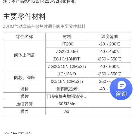
注：本产品执行GB/T4213-92国家标准。
主要零件材料
ZJHM气动套筒带散热片调节阀主要零件材料
零件名称
材料
温度范围
HT200
-20～200℃
ZG230-450
-40～450℃
阀体上阀盖
ZG1Cr18Ni9Ti
-250～550℃
ZG0Cr18Ni12Mo2Ti
-40～600℃
1Cr18Ni9
-250～550℃
阀芯、阀座
0Cr18Ni12Mo2Ti
-250～550℃
填料
聚四氟乙烯
-40～200℃
膜片
丁晴橡胶夹增强涤沦织物
压缩弹簧
60Si2Mn
膜盖
A3