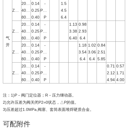
20～100
0.14
-
1.5
ZHA-22
40～200
0.25
P或R
4.5
80～240
0.40
P
6.4
20～100
0.14
-
1.13
0.98
ZHA-23
40～200
0.25
P或R
3.38
2.93
气
80～240
0.40
P
6.40
6.4
开
20～100
0.14
-
1.18
1.02
0.84
ZHA-34
40～200
0.25
P或R
3.54
3.06
2.51
80～240
0.40
P
6.4
6.4
5.85
20～100
0.14
-
0.71
0.57
ZHA-45
40～200
0.25
P或R
2.12
1.71
80～240
0.40
P
4.94
4.00
注：1)P－阀门定位器；R－压力继动器。
2)允许压差为阀关闭P2=0状态，△P的值。
3)压差超过1.0MPa,阀塞、套筒表面堆焊硬质合金。
可配附件