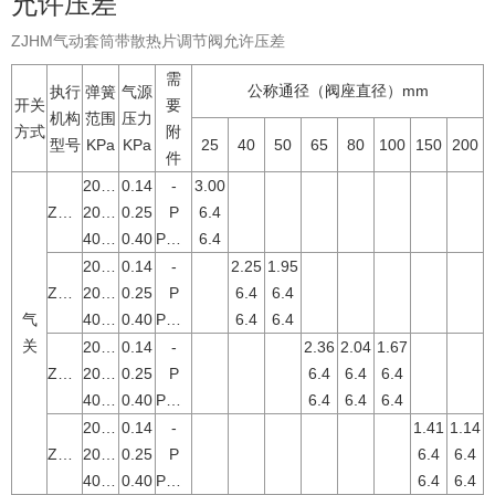
允许压差
ZJHM气动套筒带散热片调节阀允许压差
需
公称通径（阀座直径）mm
执行
弹簧
气源
开关
要
机构
范围
压力
方式
附
型号
KPa
KPa
25
40
50
65
80
100
150
200
件
20～100
0.14
-
3.00
ZHA-22
20～100
0.25
P
6.4
40～200
0.40
P或R
6.4
20～100
0.14
-
2.25
1.95
ZHA-23
20～100
0.25
P
6.4
6.4
气
40～200
0.40
P或R
6.4
6.4
关
20～100
0.14
-
2.36
2.04
1.67
ZHA-34
20～100
0.25
P
6.4
6.4
6.4
40～200
0.40
P或R
6.4
6.4
6.4
20～100
0.14
-
1.41
1.14
ZHA-45
20～100
0.25
P
6.4
6.4
40～200
0.40
P或R
6.4
6.4